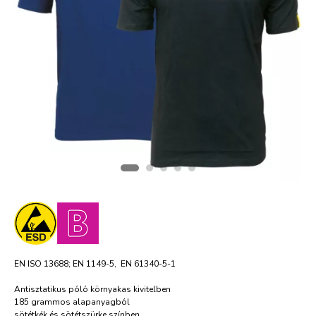
EN ISO 13688; EN 1149-5, EN 61340-5-1
Antisztatikus póló környakas kivitelben
185 grammos alapanyagból
sötétkék és sötétszürke színben