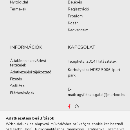
Nyitóoldal
Belépés
Termékek
Regisztráció
Profilom
Kosár
Kedvenceim
INFORMÁCIÓK
KAPCSOLAT
Általános szerződési
Telephely:
2314 Halásztelek,
feltételek
Korbuly utca
HRSZ 5006, Ipari
Adatkezelési tájékoztató
park
Fizetés
Szállítás
E-
Elérhetőségek
mail:
ugyfelszolgalat@markoo.hu
Adatkezelési beállítások
Weboldalunk az alapvető működéshez szükséges cookie-kat használ.
Szélesebb körű funkcionalitáshoz (marketing, statisztika, személyre