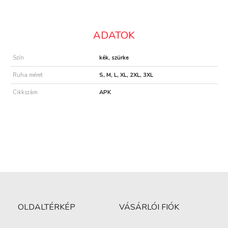
ADATOK
Szín
kék, szürke
Ruha méret
S, M, L, XL, 2XL, 3XL
Cikkszám
APK
OLDALTÉRKÉP
VÁSÁRLÓI FIÓK