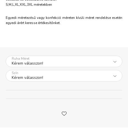
S,M,L,XL,XXL,3XL méretekben
Egyedi méretezésű vagy konfekció méreten kívüli méret rendelése esetén
egyedi árért keresse értékesítőnket.
Ruha Méret
Szín